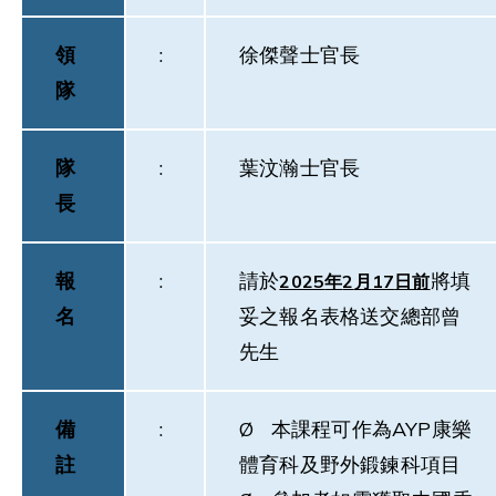
領
:
徐傑聲士官長
隊
隊
:
葉汶瀚士官長
長
報
:
請於
將填
2025
年
2
月
17
日前
名
妥之報名表格送交總部曾
先生
備
:
Ø 本課程可作為AYP康樂
註
體育科及野外鍛鍊科項目