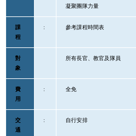
凝聚團隊力量
課
:
參考課程時間表
程
對
所有長官、教官及隊員
象
費
:
全免
用
交
:
自行安排
通