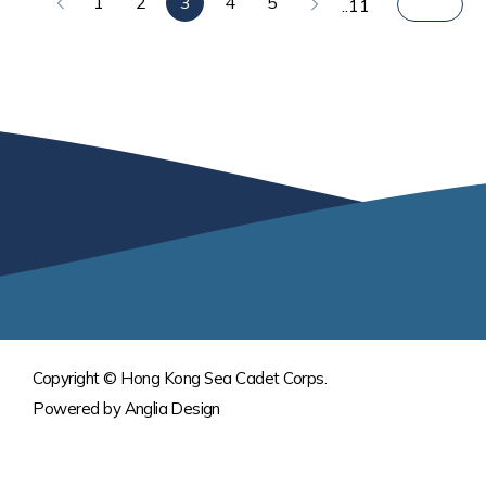
1
2
3
4
5
..11
Copyright © Hong Kong Sea Cadet Corps.
Powered by
Anglia Design